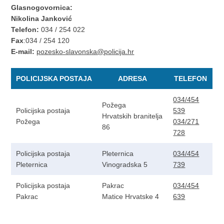
Glasnogovornica:
Nikolina Janković
Telefon:
034 / 254 022
Fax
:034 / 254 120
E-mail:
pozesko-slavonska@policija.hr
POLICIJSKA POSTAJA
ADRESA
TELEFON
034/454
Požega
Policijska postaja
539
Hrvatskih branitelja
Požega
034/271
86
728
Policijska postaja
Pleternica
034/454
Pleternica
Vinogradska 5
739
Policijska postaja
Pakrac
034/454
Pakrac
Matice Hrvatske 4
639