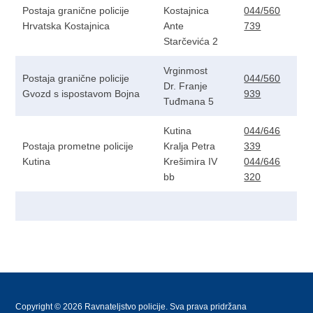
Postaja granične policije
Kostajnica
044/560
Hrvatska Kostajnica
Ante
739
Starčevića 2
Vrginmost
Postaja granične policije
044/560
Dr. Franje
Gvozd s ispostavom Bojna
939
Tuđmana 5
Kutina
044/646
Postaja prometne policije
Kralja Petra
339
Kutina
Krešimira IV
044/646
bb
320
Copyright © 2026 Ravnateljstvo policije. Sva prava pridržana