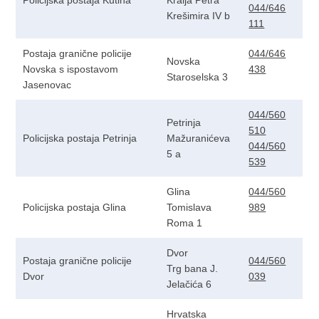
Policijska postaja Kutina
Kralja Petra
044/646
Krešimira IV b
111
Postaja granične policije
044/646
Novska
Novska s ispostavom
438
Staroselska 3
Jasenovac
044/560
Petrinja
510
Policijska postaja Petrinja
Mažuranićeva
044/560
5 a
539
Glina
044/560
Policijska postaja Glina
Tomislava
989
Roma 1
Dvor
Postaja granične policije
044/560
Trg bana J.
Dvor
039
Jelačića 6
Hrvatska