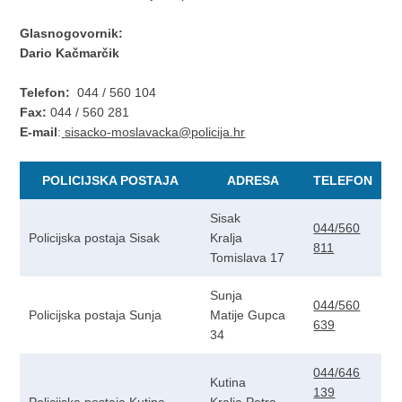
Glasnogovornik:
Dario Kačmarčik
Telefon:
044 / 560 104
Fax:
044 / 560 281
E-mail
:
sisacko-moslavacka@policija.hr
POLICIJSKA POSTAJA
ADRESA
TELEFON
Sisak
044/560
Policijska postaja Sisak
Kralja
811
Tomislava 17
Sunja
044/560
Policijska postaja Sunja
Matije Gupca
639
34
044/646
Kutina
139