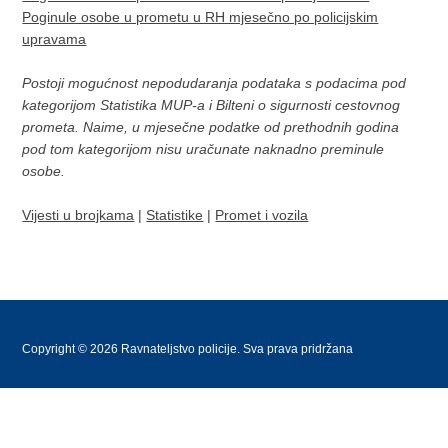
Poginule osobe u prometu u RH mjesečno po policijskim
upravama
Postoji mogućnost nepodudaranja podataka s podacima pod
kategorijom Statistika MUP-a i Bilteni o sigurnosti cestovnog
prometa. Naime, u mjesečne podatke od prethodnih godina
pod tom kategorijom nisu uračunate naknadno preminule
osobe.
Vijesti u brojkama
|
Statistike
|
Promet i vozila
Copyright © 2026 Ravnateljstvo policije. Sva prava pridržana