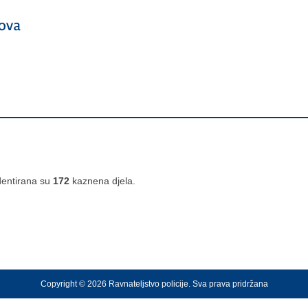
identirana su
172
kaznena djela.
Copyright © 2026 Ravnateljstvo policije. Sva prava pridržana