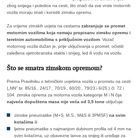
zbog snijega i poledice na cesti, što znači da sve vrste motornih
vozila moraju imati i koristiti zimsku opremu.
Za vrijeme zimskih uvjeta na cestama
zabranjuje se promet
motornim vozilima koja nemaju propisanu zimsku opremu i
teretnim automobilima s priključnim vozilom
. Vozač
motornog vozila dužan je, prije uključivanja u promet, očistiti
zaleđena vjetrobranska stakla i snijeg, led ili vodu na vozilu.
Što se smatra zimskom opremom?
Prema Pravilniku o tehničkim uvjetima vozila u prometu na cesti
(„NN“ br. 85/16., 24/17., 70/19., 60/20., 79/23.i 6/25.) čl. 72 i
104. zimska oprema za motorna vozila kategorije M i N čija
najveća dopuštena masa nije veća od 3,5 tone
uključuje:
zimske pneumatike (M+S, M.S., M&S ili 3PMSF)
na svim
kotačima
ili
ljetne pneumatike s najmanjom dubinom profila od 4 mm na
svim kotačima, uz obavezne lance za snijeg ili uređaje za