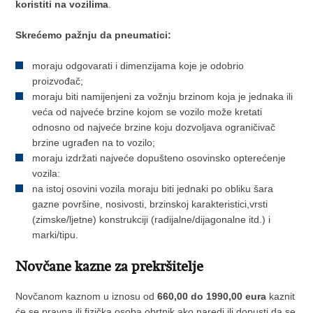
koristiti na vozilima
.
Skrećemo pažnju da pneumatici:
moraju odgovarati i dimenzijama koje je odobrio
proizvođač;
moraju biti namijenjeni za vožnju brzinom koja je jednaka ili
veća od najveće brzine kojom se vozilo može kretati
odnosno od najveće brzine koju dozvoljava ograničivač
brzine ugrađen na to vozilo;
moraju izdržati najveće dopušteno osovinsko opterećenje
vozila:
na istoj osovini vozila moraju biti jednaki po obliku šara
gazne površine, nosivosti, brzinskoj karakteristici,vrsti
(zimske/ljetne) konstrukciji (radijalne/dijagonalne itd.) i
marki/tipu.
Novčane kazne za prekršitelje
Novčanom kaznom u iznosu od
660,00 do 1990,00 eura
kaznit
će se pravna ili fizička osoba obrtnik ako naredi ili dopusti da se