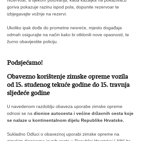
rezervoar, a tijekom putovanja, kada kazaljka na pokazivaču
goriva pokazuje razinu ispod pola, dopunite rezervoar te
izbjegavajte vožnje na rezervi.
Ukoliko ipak dođe do prometne nesreće, mjesto događaja
odmah osigurajte na način kako bi otklonili nove opasnosti, te
žurno obavijestite policiju.
Podsjećamo!
Obavezno korištenje zimske opreme vozila
od 15. studenog tekuće godine do 15. travnja
sljedeće godine
U navedenom razdoblju obaveza uporabe zimske opreme
odnosi se na
dionice autocesta i većine državnih cesta koje
se nalaze u kontinentalnom dijelu Republike Hrvatske.
Sukladno Odluci o obaveznoj uporabi zimske opreme na