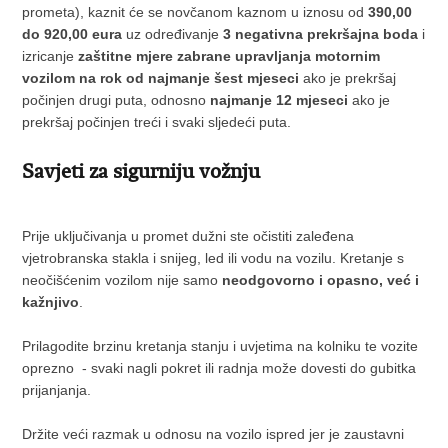
prometa), kaznit će se novčanom kaznom u iznosu od
390,00
do 920,00 eura
uz određivanje
3 negativna prekršajna boda
i
izricanje
zaštitne mjere zabrane upravljanja motornim
vozilom na rok od najmanje šest mjeseci
ako je prekršaj
počinjen drugi puta, odnosno
najmanje 12 mjeseci
ako je
prekršaj počinjen treći i svaki sljedeći puta.
Savjeti za sigurniju vožnju
Prije uključivanja u promet dužni ste očistiti zaleđena
vjetrobranska stakla i snijeg, led ili vodu na vozilu. Kretanje s
neočišćenim vozilom nije samo
neodgovorno i opasno, već i
kažnjivo
.
Prilagodite brzinu kretanja stanju i uvjetima na kolniku te vozite
oprezno - svaki nagli pokret ili radnja može dovesti do gubitka
prijanjanja.
Držite veći razmak u odnosu na vozilo ispred jer je zaustavni