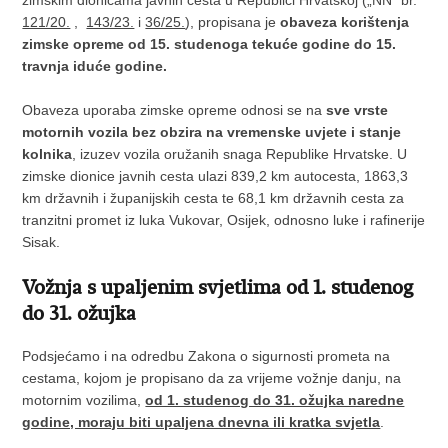
zimskim dionicama javnih cesta u Republici Hrvatskoj („NN“ br.
121/20.
,
143/23.
i
36/25.
), propisana je
obaveza korištenja
zimske opreme od 15. studenoga tekuće godine do 15.
travnja iduće godine.
Obaveza uporaba zimske opreme odnosi se na
sve vrste
motornih vozila bez obzira na vremenske uvjete i stanje
kolnika
, izuzev vozila oružanih snaga Republike Hrvatske. U
zimske dionice javnih cesta ulazi 839,2 km autocesta, 1863,3
km državnih i županijskih cesta te 68,1 km državnih cesta za
tranzitni promet iz luka Vukovar, Osijek, odnosno luke i rafinerije
Sisak.
Vožnja s upaljenim svjetlima od 1. studenog
do 31. ožujka
Podsjećamo i na odredbu Zakona o sigurnosti prometa na
cestama, kojom je propisano da za vrijeme vožnje danju, na
motornim vozilima,
od 1. studenog do 31. ožujka naredne
godine, moraju biti upaljena dnevna ili kratka svjetla
.