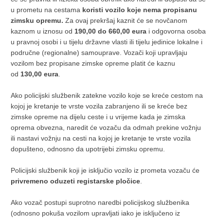
u prometu na cestama
koristi vozilo koje nema propisanu
zimsku opremu.
Za ovaj prekršaj kaznit će se novčanom
kaznom u iznosu od
190,00 do 660,00 eura
i odgovorna osoba
u pravnoj osobi i u tijelu državne vlasti ili tijelu jedinice lokalne i
područne (regionalne) samouprave. Vozači koji upravljaju
vozilom bez propisane zimske opreme platit će kaznu
od
130,00 eura
.
Ako policijski službenik zatekne vozilo koje se kreće cestom na
kojoj je kretanje te vrste vozila zabranjeno ili se kreće bez
zimske opreme na dijelu ceste i u vrijeme kada je zimska
oprema obvezna, naredit će vozaču da odmah prekine vožnju
ili nastavi vožnju na cesti na kojoj je kretanje te vrste vozila
dopušteno, odnosno da upotrijebi zimsku opremu.
Policijski službenik koji je isključio vozilo iz prometa vozaču će
privremeno oduzeti registarske pločice
.
Ako vozač postupi suprotno naredbi policijskog službenika
(odnosno pokuša vozilom upravljati iako je isključeno iz