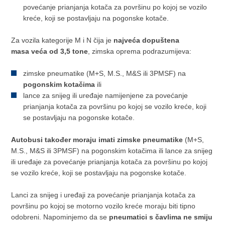
povećanje prianjanja kotača za površinu po kojoj se vozilo
kreće, koji se postavljaju na pogonske kotače.
Za vozila kategorije M i N čija je
najveća dopuštena
masa veća od 3,5 tone
, zimska oprema podrazumijeva:
zimske pneumatike (M+S, M.S., M&S ili 3PMSF) na
pogonskim kotačima
ili
lance za snijeg ili uređaje namijenjene za povećanje
prianjanja kotača za površinu po kojoj se vozilo kreće, koji
se postavljaju na pogonske kotače.
Autobusi također moraju imati zimske pneumatike
(M+S,
M.S., M&S ili 3PMSF) na pogonskim kotačima ili lance za snijeg
ili uređaje za povećanje prianjanja kotača za površinu po kojoj
se vozilo kreće, koji se postavljaju na pogonske kotače.
Lanci za snijeg i uređaji za povećanje prianjanja kotača za
površinu po kojoj se motorno vozilo kreće moraju biti tipno
odobreni. Napominjemo da se
pneumatici s čavlima ne smiju