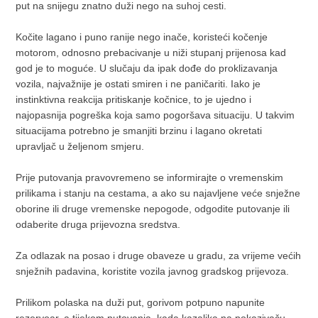
put na snijegu znatno duži nego na suhoj cesti.
Kočite lagano i puno ranije nego inače, koristeći kočenje
motorom, odnosno prebacivanje u niži stupanj prijenosa kad
god je to moguće. U slučaju da ipak dođe do proklizavanja
vozila, najvažnije je ostati smiren i ne paničariti. Iako je
instinktivna reakcija pritiskanje kočnice, to je ujedno i
najopasnija pogreška koja samo pogoršava situaciju. U takvim
situacijama potrebno je smanjiti brzinu i lagano okretati
upravljač u željenom smjeru.
Prije putovanja pravovremeno se informirajte o vremenskim
prilikama i stanju na cestama, a ako su najavljene veće snježne
oborine ili druge vremenske nepogode, odgodite putovanje ili
odaberite druga prijevozna sredstva.
Za odlazak na posao i druge obaveze u gradu, za vrijeme većih
snježnih padavina, koristite vozila javnog gradskog prijevoza.
Prilikom polaska na duži put, gorivom potpuno napunite